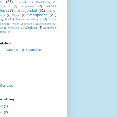
ce
(27)
OpenAI
(1)
PlayStation
(1)
Redes
programas
(2)
ation 4
(1)
les
(27)
seguridad
(31)
s
(1)
SEO
(1)
Smartphone
(21)
ores
(4)
Skype
(2)
TI
(11)
Trucos tecnologicos
(2)
(1)
Trucos
gicos
(1)
Twitter
(1)
utilitarios
(1)
Webmaster
(1)
Windows
(8)
windows 8
app
(1)
Wikipedia
(1)
tube
(4)
rioTech
Tweets por @UsuarioTech
r
 Corrales
o del blog
23
(1)
21
(2)