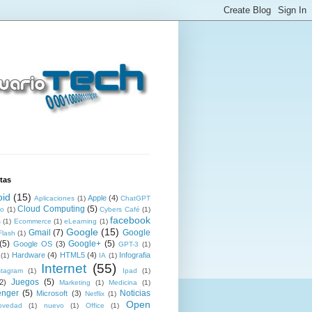
tas
oid
(15)
Apple
(4)
Aplicaciones
(1)
ChatGPT
Cloud Computing
(5)
co
(1)
Cybers Café
(1)
facebook
s
(1)
Ecommerce
(1)
eLearning
(1)
Google
(15)
Gmail
(7)
Google
Flash
(1)
(5)
Google+
(5)
Google OS
(3)
GPT-3
(1)
Hardware
(4)
HTML5
(4)
Infografia
(1)
IA
(1)
Internet
(55)
stagram
(1)
Ipad
(1)
Juegos
(5)
2)
Marketing
(1)
Medicina
(1)
nger
(5)
Noticias
Microsoft
(3)
Netflix
(1)
Open
ovedad
(1)
nuevo
(1)
Office
(1)