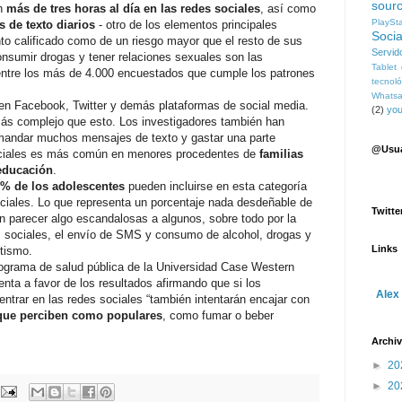
sour
an
más de tres horas al día en las redes sociales
, así como
PlaySt
 de texto diarios
- otro de los elementos principales
Socia
to calificado como de un riesgo mayor que el resto de sus
Servid
nsumir drogas y tener relaciones sexuales son las
Tablet
entre los más de 4.000 encuestados que cumple los patrones
tecnoló
Whats
 en Facebook, Twitter y demás plataformas de social media.
(2)
you
más complejo que esto. Los investigadores también han
mandar muchos mensajes de texto y gastar una parte
@Usua
ociales es más común en menores procedentes de
familias
 educación
.
5% de los adolescentes
pueden incluirse en esta categoría
ciales. Lo que representa un porcentaje nada desdeñable de
Twitte
en parecer algo escandalosas a algunos, sobre todo por la
s sociales, el envío de SMS y consumo de alcohol, drogas y
Links
tismo.
programa de salud pública de la Universidad Case Western
ta a favor de los resultados afirmando que si los
Alex
entrar en las redes sociales “también intentarán encajar con
que perciben como populares
, como fumar o beber
Archiv
►
20
►
20