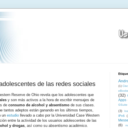
Etique
Andr
 adolescentes de las redes sociales
(1)
Cis
eBook
estern Reserve de Ohio revela que los adolescentes que
(32)
ales
y son más activos a la hora de escribir mensajes de
Apps
es de
consumo de alcohol y absentismo
de sus clases.
GSuite
ue tantos adeptos están ganando en los últimos tiempos,
(3)
In
n un
estudio
llevado a cabo por la Universidad Case Western
IPv6
(
ción entre la actividad de los usuarios adolescentes de las
Messe
(6)
ohol y drogas
, así como su absentismo académico.
n