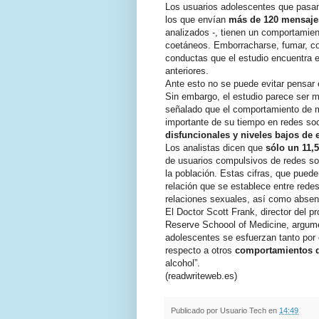
Los usuarios adolescentes que pas
los que envían
más de 120 mensajes
analizados -, tienen un comportamien
coetáneos. Emborracharse, fumar, co
conductas que el estudio encuentra 
anteriores.
Ante esto no se puede evitar pensar
Sin embargo, el estudio parece ser 
señalado que el comportamiento de 
importante de su tiempo en redes s
disfuncionales y niveles bajos de
Los analistas dicen que
sólo un 11,
de usuarios compulsivos de redes so
la población. Estas cifras, que pued
relación que se establece entre rede
relaciones sexuales, así como absen
El Doctor Scott Frank, director del 
Reserve Schoool of Medicine, argumen
adolescentes se esfuerzan tanto por 
respecto a otros
comportamientos 
alcohol”.
(readwriteweb.es)
Publicado por
Usuario Tech
en
14:49