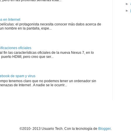
s, pero en las próximas semanas esta...
►
►
 en Internet
 películas: el protagonista necesita conocer más datos acerca de
un nombre en la pantalla, espe...
icaciones oficiales
l fin las características oficiales de la nueva Nexus 7, en lo
puerto HDMI, pero creo que ser...
ebook de spam y virus
empo tenemos claro que no podemos tener un ordenador sin
enazas de Internet . A nadie se le ocurrir...
©2010- 2013 Usuario Tech. Con la tecnología de
Blogger
.