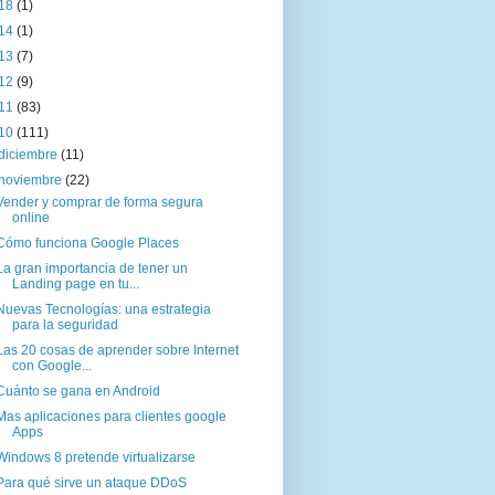
18
(1)
14
(1)
13
(7)
12
(9)
11
(83)
10
(111)
diciembre
(11)
noviembre
(22)
Vender y comprar de forma segura
online
Cómo funciona Google Places
La gran importancia de tener un
Landing page en tu...
Nuevas Tecnologías: una estrategia
para la seguridad
Las 20 cosas de aprender sobre Internet
con Google...
Cuánto se gana en Android
Mas aplicaciones para clientes google
Apps
Windows 8 pretende virtualizarse
Para qué sirve un ataque DDoS