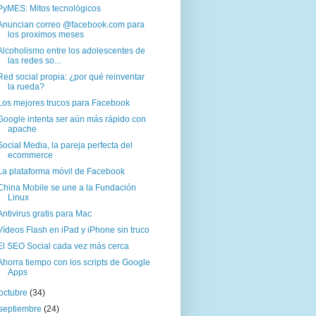
PyMES: Mitos tecnológicos
Anuncian correo @facebook.com para
los proximos meses
Alcoholismo entre los adolescentes de
las redes so...
Red social propia: ¿por qué reinventar
la rueda?
Los mejores trucos para Facebook
Google intenta ser aún más rápido con
apache
Social Media, la pareja perfecta del
ecommerce
La plataforma móvil de Facebook
China Mobile se une a la Fundación
Linux
Antivirus gratis para Mac
Vídeos Flash en iPad y iPhone sin truco
El SEO Social cada vez más cerca
Ahorra tiempo con los scripts de Google
Apps
octubre
(34)
septiembre
(24)