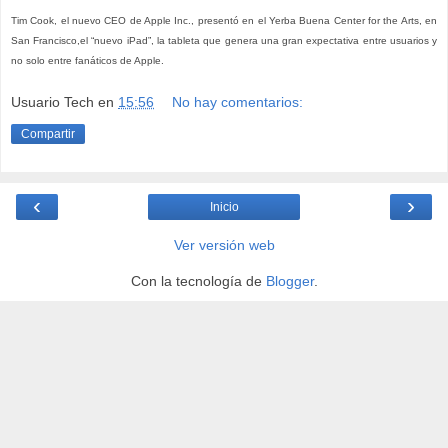
Tim Cook, el nuevo
CEO
de Apple Inc., presentó en el Yerba Buena Center for the Arts, en
San Francisco,el “nuevo iPad”, la tableta que genera una gran expectativa entre usuarios y
no solo entre fanáticos de Apple.
Usuario Tech
en
15:56
No hay comentarios:
Compartir
‹
›
Inicio
Ver versión web
Con la tecnología de
Blogger
.