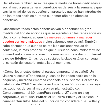
Del informe también se extrae que la media de horas dedicadas a
social media para generar beneficios es de seis a la semana y que
casi la mitad de los pequeños empresarios que se han introducido
en las redes sociales durante su primer año han obtenido
beneficios.
Obviamente todos estos beneficios van a depender en gran
medida del tipo de acciones que se ejecuten en las redes sociales.
Decía con anterioridad que
los mejores community manager
pueden ser los empleados
y bien sabemos que es así. También
cabe destacar que cuando se realizan acciones vacías de
contenido, lo más probable es que el usuario-consumidor termine
tomándoselo como una anécdota más en su día a día por Internet
y
no se fidelice
. En las redes sociales la clave está en conseguir
el corazón del usuario, más allá del momento.
¿Cómo llevar estos datos al parque empresarial español? Un
vistazo al estudioTendencias y usos de las redes sociales en la
pequeña y mediana empresa española
es suficiente. Del amplio
catálogo de PYMES existente en España, un 56 por ciento incluye
las acciones de social media en su plan estratégico.
Concretamente, el 60 usan
Facebook
, el 27 tiene un blog
corporativo, el 50 usa
Twitter
, el 33 utiliza
Flickr
y el 34 tiene un
canal en
YouTube
. Más del 60 por ciento considera que Twitter y