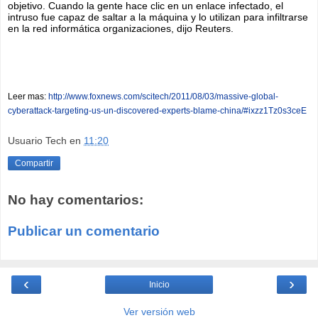
objetivo.
Cuando la gente hace clic en un enlace infectado, el
intruso fue capaz de saltar a la máquina y lo utilizan para infiltrarse
en la red informática organizaciones, dijo Reuters.
Leer mas:
http://www.foxnews.com/scitech/2011/08/03/massive-global-
cyberattack-targeting-us-un-discovered-experts-blame-china/#ixzz1Tz0s3ceE
Usuario Tech
en
11:20
Compartir
No hay comentarios:
Publicar un comentario
‹
›
Inicio
Ver versión web