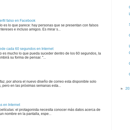
rfil falso en Facebook
es lo que parece: hay personas que se presentan con falsos
tereses e incluso amigos. Es mirar s...
cede cada 60 segundos en Internet
no es mucho lo que pueda suceder dentro de los 60 segundos, la
ambirá su forma de pensar. "...
faz, por ahora el nuevo diseño de correo esta disponible solo
s, pero en las próximas semanas esta...
►
20
 en Internet
 películas: el protagonista necesita conocer más datos acerca de
un nombre en la pantalla, espe...