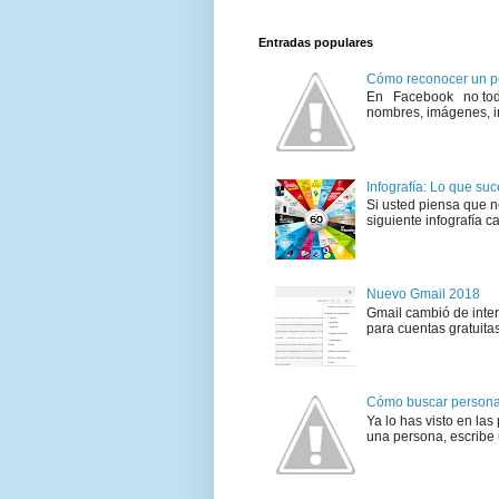
Entradas populares
Cómo reconocer un pe
En Facebook no todo 
nombres, imágenes, in
Infografía: Lo que su
Si usted piensa que 
siguiente infografía c
Nuevo Gmail 2018
Gmail cambió de inter
para cuentas gratuita
Cómo buscar personas
Ya lo has visto en las
una persona, escribe 