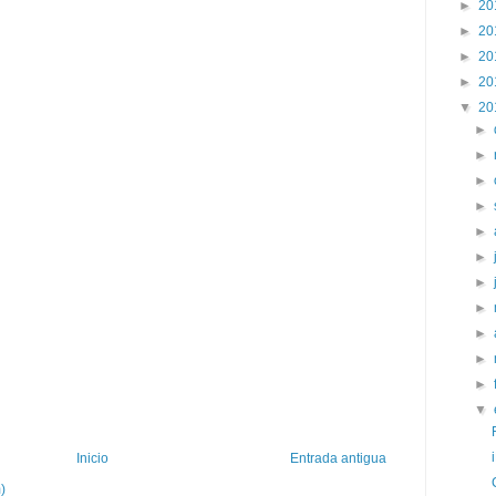
►
20
►
20
►
20
►
20
▼
20
►
►
►
►
►
►
►
►
►
►
►
▼
Inicio
Entrada antigua
)