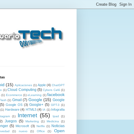
tas
oid
(15)
Apple
(4)
Aplicaciones
(1)
ChatGPT
Cloud Computing
(5)
co
(1)
Cybers Café
(1)
facebook
s
(1)
Ecommerce
(1)
eLearning
(1)
Google
(15)
Gmail
(7)
Google
Flash
(1)
(5)
Google+
(5)
Google OS
(3)
GPT-3
(1)
Hardware
(4)
HTML5
(4)
Infografia
(1)
IA
(1)
Internet
(55)
stagram
(1)
Ipad
(1)
Juegos
(5)
2)
Marketing
(1)
Medicina
(1)
nger
(5)
Noticias
Microsoft
(3)
Netflix
(1)
Open
ovedad
(1)
nuevo
(1)
Office
(1)