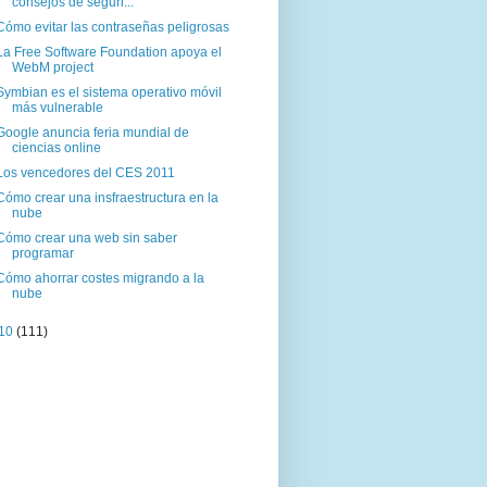
consejos de seguri...
Cómo evitar las contraseñas peligrosas
La Free Software Foundation apoya el
WebM project
Symbian es el sistema operativo móvil
más vulnerable
Google anuncia feria mundial de
ciencias online
Los vencedores del CES 2011
Cómo crear una insfraestructura en la
nube
Cómo crear una web sin saber
programar
Cómo ahorrar costes migrando a la
nube
10
(111)