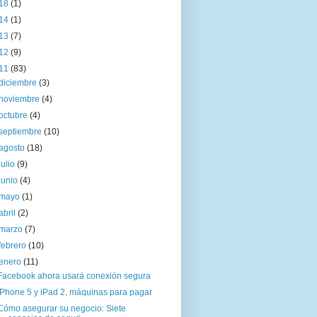
18
(1)
14
(1)
13
(7)
12
(9)
11
(83)
diciembre
(3)
noviembre
(4)
octubre
(4)
septiembre
(10)
agosto
(18)
julio
(9)
junio
(4)
mayo
(1)
abril
(2)
marzo
(7)
febrero
(10)
enero
(11)
Facebook ahora usará conexión segura
iPhone 5 y iPad 2, máquinas para pagar
Cómo asegurar su negocio: Siete