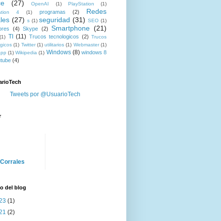
ce
(27)
OpenAI
(1)
PlayStation
(1)
Redes
programas
(2)
ation 4
(1)
les
(27)
seguridad
(31)
s
(1)
SEO
(1)
Smartphone
(21)
ores
(4)
Skype
(2)
TI
(11)
Trucos tecnologicos
(2)
(1)
Trucos
gicos
(1)
Twitter
(1)
utilitarios
(1)
Webmaster
(1)
Windows
(8)
windows 8
app
(1)
Wikipedia
(1)
tube
(4)
rioTech
Tweets por @UsuarioTech
r
 Corrales
o del blog
23
(1)
21
(2)