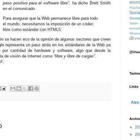
sour
paso positivo para el software libre”
, ha dicho Brett Smith
PlaySt
en el comunicado.
Socia
Para asegurar que la Web permanece libre para todo
Servid
el mundo, necesitamos la imposición de un códec
Tablet
tecnoló
libre como estándar con HTML5.
Whats
(2)
you
n se hacen eco de la opinión de algunos sectores que creen
gle representa un paso atrás en los estándares de la Web ya
 por cantidad de hardware y software, algo que desde la
@Usua
ta de visión de Internet como
“libre y libre de cargas”
.
SF.
Twitte
Links
Alex
Archiv
o
►
20
►
20