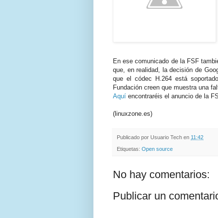
En ese comunicado de la FSF tambié
que, en realidad, la decisión de Goo
que el códec H.264 está soportado
Fundación creen que muestra una fal
Aquí
encontraréis el anuncio de la F
(linuxzone.es)
Publicado por
Usuario Tech
en
11:42
Etiquetas:
Open source
No hay comentarios:
Publicar un comentari