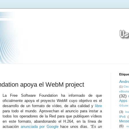
Etique
Andr
ndation apoya el WebM project
(1)
Cis
eBook
La Free Software Foundation ha informado de que
(32)
oficialmente apoya el proyecto WebM cuyo objetivo es el
Apps
desarrollo de un formato de vídeo, de alta calidad y
libre
GSuite
para todo el mundo. Aprovechan el anuncio para instar a
(3)
In
todos los operadores de la Red para que publiquen vídeos
IPv6
(
en este formato, abandonando el H.264, en la línea de
Messe
(6)
actuación
anunciada por Google
hace unos días.
“Es un
n