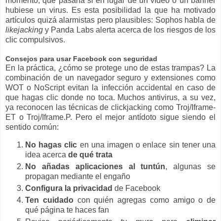
momento, qué pasaría si en lugar de un vídeo o un banner
hubiese un virus. Es esta posibilidad la que ha motivado
artículos quizá alarmistas pero plausibles: Sophos habla de
likejacking
y Panda Labs alerta acerca de los riesgos de los
clic compulsivos.
Consejos para usar Facebook con seguridad
En la práctica, ¿cómo se protege uno de estas trampas? La
combinación de un navegador seguro y extensiones como
WOT o NoScript evitan la infección accidental en caso de
que hagas clic donde no toca. Muchos antivirus, a su vez,
ya reconocen las técnicas de clickjacking como Troj/Iframe-
ET o Troj/Iframe.P. Pero el mejor antídoto sigue siendo el
sentido común:
No hagas clic
en una imagen o enlace sin tener una
idea acerca
de qué trata
No añadas aplicaciones al tuntún
, algunas se
propagan mediante el engaño
Configura la privacidad
de Facebook
Ten cuidado
con quién agregas como amigo o de
qué página te haces fan