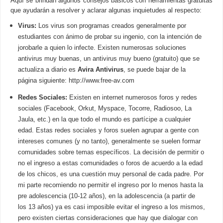
Aquí se brindan algunos consejos básicos con herramientas gratuitas
que ayudarán a resolver y aclarar algunas inquietudes al respecto:
Virus:
Los virus son programas creados generalmente por
estudiantes con ánimo de probar su ingenio, con la intención de
jorobarle a quien lo infecte. Existen numerosas soluciones
antivirus muy buenas, un antivirus muy bueno (gratuito) que se
actualiza a diario es
Avira Antivirus
, se puede bajar de la
página siguiente:
http://www.free-av.com
Redes Sociales:
Existen en internet numerosos foros y redes
sociales (
Facebook
, Orkut, Myspace, Tocorre, Radiosoo, La
Jaula, etc.) en la que todo el mundo es partícipe a cualquier
edad. Estas redes sociales y foros suelen agrupar a gente con
intereses comunes (y no tanto), generalmente se suelen formar
comunidades sobre temas específicos. La decisión de permitir o
no el ingreso a estas comunidades o foros de acuerdo a la edad
de los chicos, es una cuestión muy personal de cada padre. Por
mi parte recomiendo no permitir el ingreso por lo menos hasta la
pre adolescencia (10-12 años), en la adolescencia (a partir de
los 13 años) ya es casi imposible evitar el ingreso a los mismos,
pero existen ciertas consideraciones que hay que dialogar con