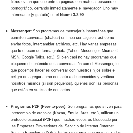
filtros evitan que uno entre a páginas con material obsceno o
pornográfico, cerrando inmediatamente el navegador. Uno muy
interesante (y gratuito) es el
Naomi 3.2.90
.
Messenger:
Son programas de mensajería instantánea que
permiten conversar (chatear) en línea con alguien, así como
enviar fotos, intercambiar archivos, etc. Hay varias empresas
que lo ofrecen de forma gratuita (Yahoo, Messenger, Microsoft
MSN, Google Talks, etc.). Si bien casi no hay programas que
bloqueen el contenido de la conversación con el Messenger, lo
que podemos hacer es conversar con nuestros hijos sobre el
peligro de agregar como contacto a desconocidos y verificar
nosotros mismos (si son pequeños), quiénes son las personas
que están en su lista de contactos.
Programas P2P (Peer-to-peer):
Son programas que sirven para
intercambio de archivos (Kazaa, Emule, Ares, etc.), utilizan un
protocolo especial (P2P) que muchas veces es bloqueado por
las Empresas Proveedoras del Servicio de Internet (Internet
Service Providers o ISPs). Estos programas son muy utilizados