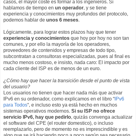
casos, el mayor coste es formar a los ingenieros. Si
hablamos de tiempo en
un
operador
, y se tiene
experiencia y conocimientos muy profundos del protocolo,
podemos hablar de
unos 6 meses
.
Lógicamente, para lograr estos plazos hay que tener
experiencia y conocimientos
que hoy por hoy no son tan
comunes, y por ello la mayoría de los operadores,
proveedores de contenidos y empresas de todo tipo,
subcontratan a consultoras especializadas, pues al final es
mucho menos costoso, e insisto, nada caro: El impacto por
cada cliente del ISP es de menos de un euro.
¿Cómo hay que hacer la transición desde el punto de vista
del usuario?
Los usuarios no tienen que hacer nada más que activar
IPv6 en su ordenador, como explicamos en el libro “
IPv6
para Todos
“, e incluso esto ya está hecho en muchos
sistemas operativos modernos.
Si su ISP no ofrece
servicio IPv6, hay que pedirlo
, quizás convenga actualizar
el software del CPE (el router domestico), o incluso
reemplazarlo, pero de momento no es imprescindible y es
algo que se irá haciendo poco a poco según sea necesario