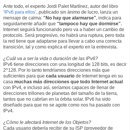
Ante todo, el experto Jordi Palet Martínez, autor del libro
‘
IPv6 para ellos’
, publicado sin ánimo de lucro, lanza un
mensaje de calma:
“No hay que alarmarse”
, indica para
seguidamente añadir que
“tampoco hay que dormirse”.
Internet seguirá funcionando pero va a haber un cambio de
protocolo. Será progresivo, no habrá una ruptura, pero toda
la red tiene que adaptarse para llevar a cabo una correcta
transición, tal y como explica el experto en la entrevista.
¿Cuál va a ser la vida o duración de las IPv6?
IPv6 tiene direcciones con una longitud de 128 bits, es decir
2^128. Por lo tanto tendríamos direcciones más que
suficientes para que
cada usuario
de Internet tenga en su
casa
muchas más direcciones que todo Internet actual
con IPv4, e incluso así, seríamos capaces de llenar de
direcciones trillones de planetas del tamaño de la tierra,
tantos que no cabrían en la órbita solar. IPv6 ha sido
diseñado para que no se agote como nos ha pasado con
IPv4.
¿Cómo le afectará Internet de los Objetos?
Cada usuario debería recibir de su ISP (proveedor de