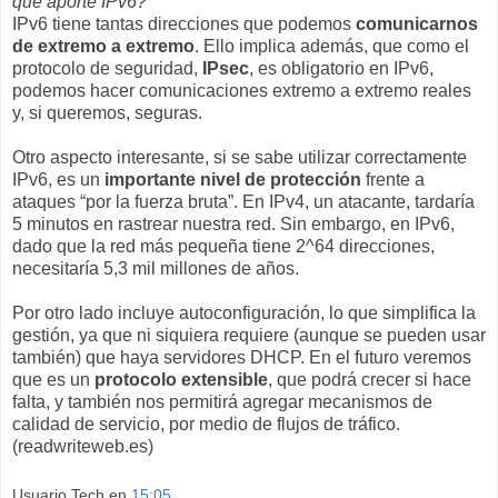
que aporte IPv6?
IPv6 tiene tantas direcciones que podemos
comunicarnos
de extremo a extremo
. Ello implica además, que como el
protocolo de seguridad,
IPsec
, es obligatorio en IPv6,
podemos hacer comunicaciones extremo a extremo reales
y, si queremos, seguras.
Otro aspecto interesante, si se sabe utilizar correctamente
IPv6, es un
importante nivel de protección
frente a
ataques “por la fuerza bruta”. En IPv4, un atacante, tardaría
5 minutos en rastrear nuestra red. Sin embargo, en IPv6,
dado que la red más pequeña tiene 2^64 direcciones,
necesitaría 5,3 mil millones de años.
Por otro lado incluye autoconfiguración, lo que simplifica la
gestión, ya que ni siquiera requiere (aunque se pueden usar
también) que haya servidores DHCP. En el futuro veremos
que es un
protocolo extensible
, que podrá crecer si hace
falta, y también nos permitirá agregar mecanismos de
calidad de servicio, por medio de flujos de tráfico.
(readwriteweb.es)
Usuario Tech
en
15:05